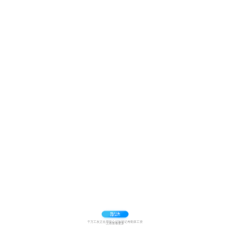
千万工友正在用安心记加班记考勤算工资
上滑查看更多