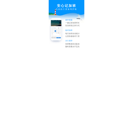
安心记加班
为你的工资保驾护航
操作便捷
一键记录加班时长
告别纸笔记录方式
核对加班
每天加班自动统计
让您快速核对工资
永久保存
加班数据自动备份
随时查看永不丢失