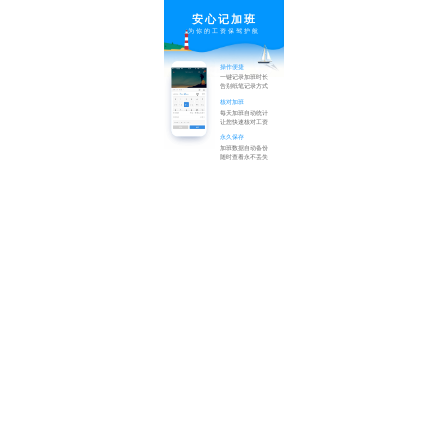
安心记加班
为你的工资保驾护航
操作便捷
一键记录加班时长
告别纸笔记录方式
核对加班
每天加班自动统计
让您快速核对工资
永久保存
加班数据自动备份
随时查看永不丢失