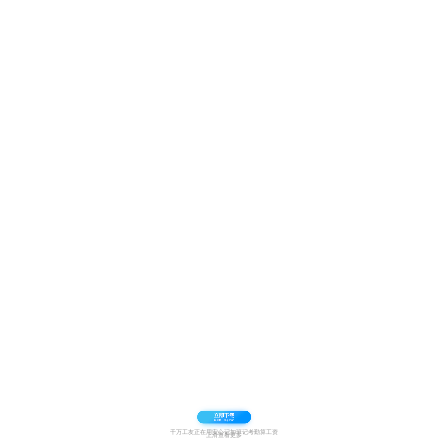
千万工友正在用安心记加班记考勤算工资
上滑查看更多