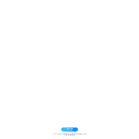
千万工友正在用安心记加班记考勤算工资
上滑查看更多