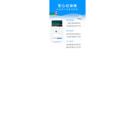
安心记加班
为你的工资保驾护航
操作便捷
一键记录加班时长
告别纸笔记录方式
核对加班
每天加班自动统计
让您快速核对工资
永久保存
加班数据自动备份
随时查看永不丢失