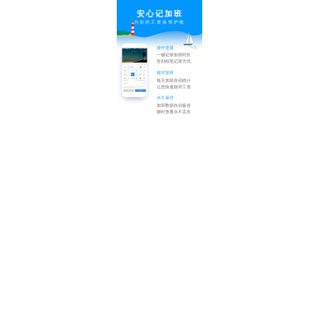
安心记加班
为你的工资保驾护航
操作便捷
一键记录加班时长
告别纸笔记录方式
核对加班
每天加班自动统计
让您快速核对工资
永久保存
加班数据自动备份
随时查看永不丢失