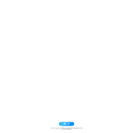
千万工友正在用安心记加班记考勤算工资
上滑查看更多